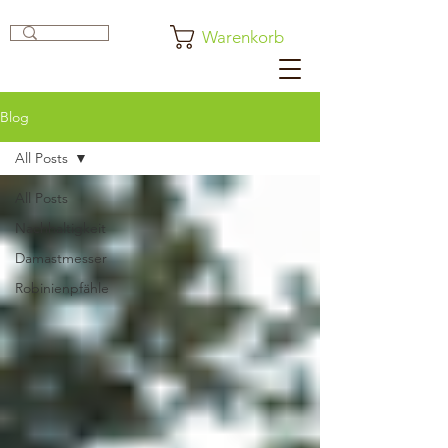
Warenkorb
Blog
All Posts
All Posts
Nachhaltigkeit
Damastmesser
Robinienpfähle