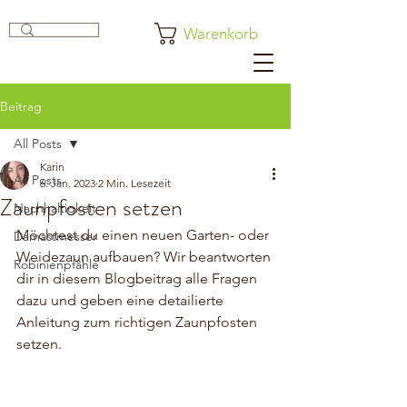
Warenkorb
Beitrag
All Posts
Karin
All Posts
6. Jan. 2023
2 Min. Lesezeit
Zaunpfosten setzen
Nachhaltigkeit
Möchtest du einen neuen Garten- oder 
Damastmesser
Weidezaun aufbauen? Wir beantworten 
Robinienpfähle
dir in diesem Blogbeitrag alle Fragen 
dazu und geben eine detailierte 
Anleitung zum richtigen Zaunpfosten 
setzen.  